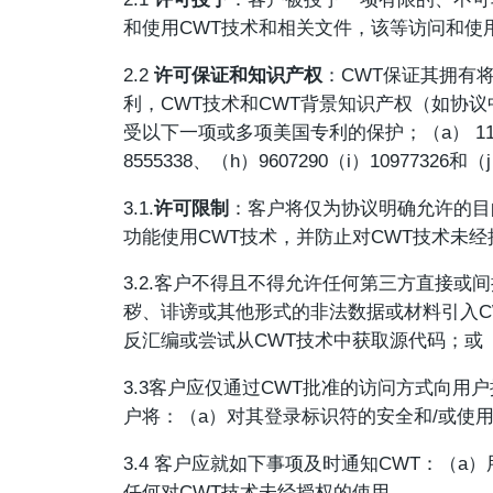
和使用CWT技术和相关文件，该等访问和使
2.2
许可保证和知识产权
：CWT保证其拥有
利，CWT技术和CWT背景知识产权（如协议
受以下一项或多项美国专利的保护；（a） 1170890
8555338、（h）9607290（i）10977326和（j
3.1.
许可限制
：客户将仅为协议明确允许的目
功能使用CWT技术，并防止对CWT技术未
3.2.客户不得且不得允许任何第三方直接或
秽、诽谤或其他形式的非法数据或材料引入C
反汇编或尝试从CWT技术中获取源代码；或
3.3客户应仅通过CWT批准的访问方式向
户将：（a）对其登录标识符的安全和/或使
3.4 客户应就如下事项及时通知CWT：（
任何对CWT技术未经授权的使用。