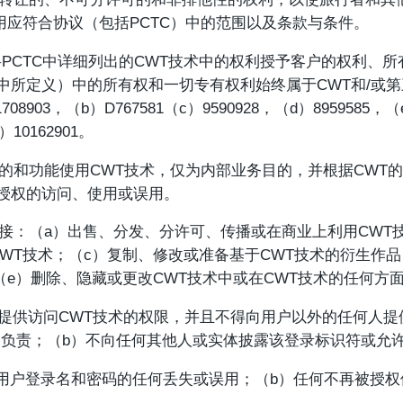
用应符合协议（包括PCTC）中的范围以及条款与条件。
将PCTC中详细列出的CWT技术中的权利授予客户的权利、所
中所定义）中的所有权和一切专有权利始终属于CWT和/或第
3，（b）D767581（c）9590928，（d）8959585，（e）
）10162901。
的和功能使用CWT技术，仅为内部业务目的，并根据CWT
经授权的访问、使用或误用。
间接：（a）出售、分发、分许可、传播或在商业上利用CWT
WT技术；（c）复制、修改或准备基于CWT技术的衍生作品
（e）删除、隐藏或更改CWT技术中或在CWT技术的任何方
用户提供访问CWT技术的权限，并且不得向用户以外的任何人
用负责；（b）不向任何其他人或实体披露该登录标识符或允
a）用户登录名和密码的任何丢失或误用；（b）任何不再被授